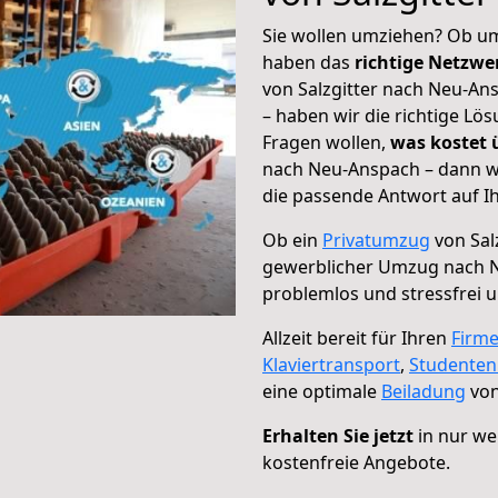
Sie wollen umziehen? Ob um
haben das
richtige Netzw
von Salzgitter nach Neu-An
– haben wir die richtige Lö
Fragen wollen,
was kostet
nach Neu-Anspach – dann wä
die passende Antwort auf Ih
Ob ein
Privatumzug
von Sal
gewerblicher Umzug nach 
problemlos und stressfrei 
Allzeit bereit für Ihren
Firm
Klaviertransport
,
Studente
eine optimale
Beiladung
von
Erhalten Sie jetzt
in nur we
kostenfreie Angebote.