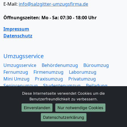
E-Mail:
info@salzgitter-umzugsfirma.de
Öffnungszeiten:
Mo - Sa: 07:30 - 18:00 Uhr
Impressum
Datenschutz
Umzugsservice
Umzugsservice
Behördenumzug
Büroumzug
Fernumzug
Firmenumzug
Laborumzug
Mini Umzug
Praxisumzug
Privatumzug
Seniorenumzug
Studentenumzug
Beiladung
Entrümpelung
Halteverbotszone
Klaviertransport
Diese Internetseite verwendet Cookies um die
Möbellift
Haushaltsauflösung
Möbeltaxi
Benutzerfreundlichkeit zu verbessern.
Möbelmitfahrzentrale
Umzugskartons
Einverstanden
Nur notwendige Cookies
Datenschutzerklärung