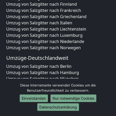
Umzug von Salzgitter nach Finnland
Umzug von Salzgitter nach Frankreich
Umzug von Salzgitter nach Griechenland
Umzug von Salzgitter nach Italien
Umzug von Salzgitter nach Liechtenstein
Umzug von Salzgitter nach Luxemburg
Umzug von Salzgitter nach Niederlande
Umzug von Salzgitter nach Norwegen
Umzüge-Deutschlandweit
Umzug von Salzgitter nach Berlin
Umzug von Salzgitter nach Hamburg
Umzug von Salzgitter nach München
Umzug von Salzgitter nach Köln
Diese Internetseite verwendet Cookies um die
Umzug von Salzgitter nach Frankfurt am Main
Benutzerfreundlichkeit zu verbessern.
Umzug von Salzgitter nach Stuttgart
Einverstanden
Nur notwendige Cookies
Umzug von Salzgitter nach Düsseldorf
Datenschutzerklärung
Umzug von Salzgitter nach Leipzig
Umzug von Salzgitter nach Dortmund