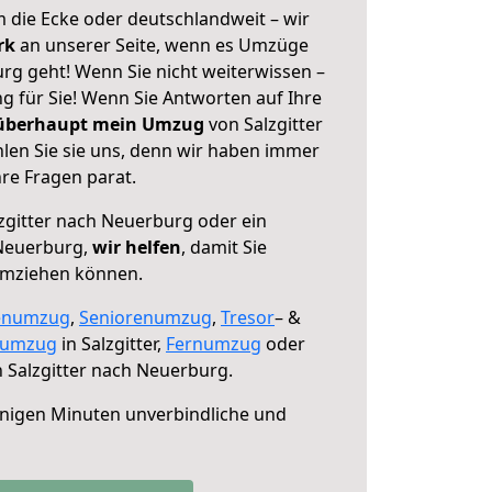
 die Ecke oder deutschlandweit – wir
erk
an unserer Seite, wenn es Umzüge
rg geht! Wenn Sie nicht weiterwissen –
ng für Sie! Wenn Sie Antworten auf Ihre
 überhaupt mein Umzug
von Salzgitter
en Sie sie uns, denn wir haben immer
re Fragen parat.
zgitter nach Neuerburg oder ein
Neuerburg,
wir helfen
, damit Sie
umziehen können.
enumzug
,
Seniorenumzug
,
Tresor
– &
numzug
in Salzgitter,
Fernumzug
oder
 Salzgitter nach Neuerburg.
nigen Minuten unverbindliche und