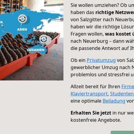
Sie wollen umziehen? Ob um
haben das
richtige Netzw
von Salzgitter nach Neuerbu
haben wir die richtige Lösu
Fragen wollen,
was kostet
nach Neuerburg – dann wähl
die passende Antwort auf Ih
Ob ein
Privatumzug
von Sal
gewerblicher Umzug nach 
problemlos und stressfrei 
Allzeit bereit für Ihren
Firm
Klaviertransport
,
Studente
eine optimale
Beiladung
von
Erhalten Sie jetzt
in nur we
kostenfreie Angebote.