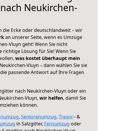
r nach Neukirchen-
 die Ecke oder deutschlandweit – wir
erk
an unserer Seite, wenn es Umzüge
hen-Vluyn geht! Wenn Sie nicht
e richtige Lösung für Sie! Wenn Sie
wollen,
was kostet überhaupt mein
 Neukirchen-Vluyn – dann wählen Sie sie
die passende Antwort auf Ihre Fragen
zgitter nach Neukirchen-Vluyn oder ein
eukirchen-Vluyn,
wir helfen
, damit Sie
umziehen können.
enumzug
,
Seniorenumzug
,
Tresor
– &
numzug
in Salzgitter,
Fernumzug
oder
 Salzgitter nach Neukirchen-Vluyn.