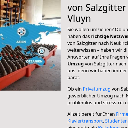
von Salzgitte
Vluyn
Sie wollen umziehen? Ob um
haben das
richtige Netzw
von Salzgitter nach Neukirc
weiterwissen – haben wir di
Antworten auf Ihre Fragen 
Umzug
von Salzgitter nach
uns, denn wir haben immer 
parat.
Ob ein
Privatumzug
von Sal
gewerblicher Umzug nach N
problemlos und stressfrei 
Allzeit bereit für Ihren
Firm
Klaviertransport
,
Studente
eine optimale
Beiladung
von