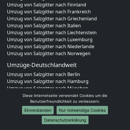
Umzug von Salzgitter nach Finnland
Umzug von Salzgitter nach Frankreich
Umzug von Salzgitter nach Griechenland
Umzug von Salzgitter nach Italien
Umzug von Salzgitter nach Liechtenstein
Umzug von Salzgitter nach Luxemburg
Umzug von Salzgitter nach Niederlande
Umzug von Salzgitter nach Norwegen
Umzüge-Deutschlandweit
Umzug von Salzgitter nach Berlin
Umzug von Salzgitter nach Hamburg
Umzug von Salzgitter nach München
Umzug von Salzgitter nach Köln
Diese Internetseite verwendet Cookies um die
Umzug von Salzgitter nach Frankfurt am Main
Benutzerfreundlichkeit zu verbessern.
Umzug von Salzgitter nach Stuttgart
Einverstanden
Nur notwendige Cookies
Umzug von Salzgitter nach Düsseldorf
Datenschutzerklärung
Umzug von Salzgitter nach Leipzig
Umzug von Salzgitter nach Dortmund