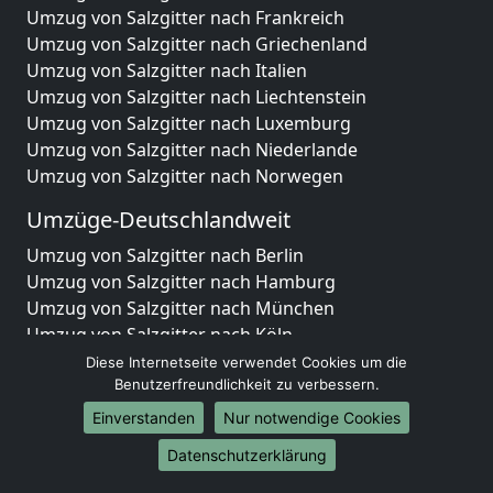
Umzug von Salzgitter nach Frankreich
Umzug von Salzgitter nach Griechenland
Umzug von Salzgitter nach Italien
Umzug von Salzgitter nach Liechtenstein
Umzug von Salzgitter nach Luxemburg
Umzug von Salzgitter nach Niederlande
Umzug von Salzgitter nach Norwegen
Umzüge-Deutschlandweit
Umzug von Salzgitter nach Berlin
Umzug von Salzgitter nach Hamburg
Umzug von Salzgitter nach München
Umzug von Salzgitter nach Köln
Umzug von Salzgitter nach Frankfurt am Main
Diese Internetseite verwendet Cookies um die
Umzug von Salzgitter nach Stuttgart
Benutzerfreundlichkeit zu verbessern.
Umzug von Salzgitter nach Düsseldorf
Einverstanden
Nur notwendige Cookies
Umzug von Salzgitter nach Leipzig
Datenschutzerklärung
Umzug von Salzgitter nach Dortmund
Umzug von Salzgitter nach Essen