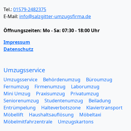
Tel.:
01579-2482375
E-Mail:
info@salzgitter-umzugsfirma.de
Öffnungszeiten:
Mo - Sa: 07:30 - 18:00 Uhr
Impressum
Datenschutz
Umzugsservice
Umzugsservice
Behördenumzug
Büroumzug
Fernumzug
Firmenumzug
Laborumzug
Mini Umzug
Praxisumzug
Privatumzug
Seniorenumzug
Studentenumzug
Beiladung
Entrümpelung
Halteverbotszone
Klaviertransport
Möbellift
Haushaltsauflösung
Möbeltaxi
Möbelmitfahrzentrale
Umzugskartons