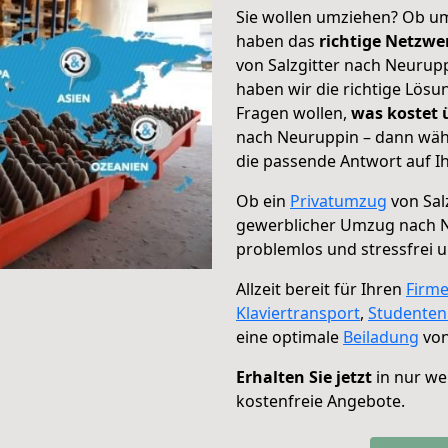
Sie wollen umziehen? Ob um
haben das
richtige Netzw
von Salzgitter nach Neurupp
haben wir die richtige Lösu
Fragen wollen,
was kostet
nach Neuruppin – dann wähl
die passende Antwort auf Ih
Ob ein
Privatumzug
von Sal
gewerblicher Umzug nach 
problemlos und stressfrei 
Allzeit bereit für Ihren
Firm
Klaviertransport
,
Studente
eine optimale
Beiladung
von
Erhalten Sie jetzt
in nur we
kostenfreie Angebote.