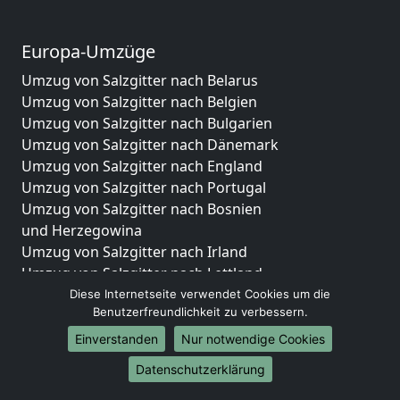
Europa-Umzüge
Umzug von Salzgitter nach Belarus
Umzug von Salzgitter nach Belgien
Umzug von Salzgitter nach Bulgarien
Umzug von Salzgitter nach Dänemark
Umzug von Salzgitter nach England
Umzug von Salzgitter nach Portugal
Umzug von Salzgitter nach Bosnien
und Herzegowina
Umzug von Salzgitter nach Irland
Umzug von Salzgitter nach Lettland
Umzug von Salzgitter nach Zypern
Diese Internetseite verwendet Cookies um die
Benutzerfreundlichkeit zu verbessern.
Umzug von Salzgitter nach Kroatien
Umzug von Salzgitter nach Estland
Einverstanden
Nur notwendige Cookies
Umzug von Salzgitter nach Finnland
Datenschutzerklärung
Umzug von Salzgitter nach Frankreich