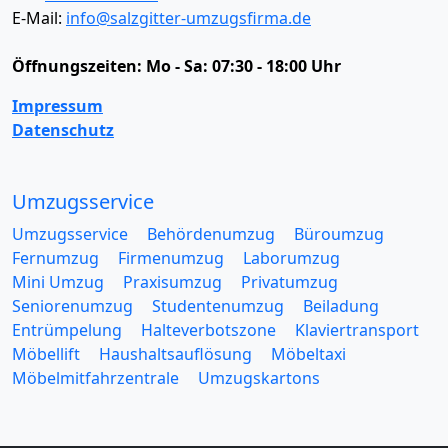
E-Mail:
info@salzgitter-umzugsfirma.de
Öffnungszeiten:
Mo - Sa: 07:30 - 18:00 Uhr
Impressum
Datenschutz
Umzugsservice
Umzugsservice
Behördenumzug
Büroumzug
Fernumzug
Firmenumzug
Laborumzug
Mini Umzug
Praxisumzug
Privatumzug
Seniorenumzug
Studentenumzug
Beiladung
Entrümpelung
Halteverbotszone
Klaviertransport
Möbellift
Haushaltsauflösung
Möbeltaxi
Möbelmitfahrzentrale
Umzugskartons