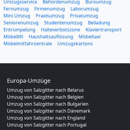
Umzugsservice
Behördenumzug
Büroumzug
Fernumzug
Firmenumzug
Laborumzug
Mini Umzug
Praxisumzug
Privatumzug
Seniorenumzug
Studentenumzug
Beiladung
Entrümpelung
Halteverbotszone
Klaviertransport
Möbellift
Haushaltsauflösung
Möbeltaxi
Möbelmitfahrzentrale
Umzugskartons
Europa-Umzüge
Umzug von Salzgitter nach Belarus
Umzug von Salzgitter nach Belgien
Umzug von Salzgitter nach Bulgarien
Umzug von Salzgitter nach Dänemark
Umzug von Salzgitter nach England
Umzug von Salzgitter nach Portugal