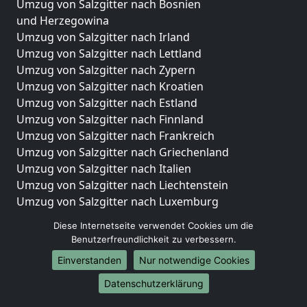
Umzug von Salzgitter nach Bosnien
und Herzegowina
Umzug von Salzgitter nach Irland
Umzug von Salzgitter nach Lettland
Umzug von Salzgitter nach Zypern
Umzug von Salzgitter nach Kroatien
Umzug von Salzgitter nach Estland
Umzug von Salzgitter nach Finnland
Umzug von Salzgitter nach Frankreich
Umzug von Salzgitter nach Griechenland
Umzug von Salzgitter nach Italien
Umzug von Salzgitter nach Liechtenstein
Umzug von Salzgitter nach Luxemburg
Umzug von Salzgitter nach Niederlande
Diese Internetseite verwendet Cookies um die
Umzug von Salzgitter nach Norwegen
Benutzerfreundlichkeit zu verbessern.
Umzüge-Deutschlandweit
Einverstanden
Nur notwendige Cookies
Umzug von Salzgitter nach Berlin
Datenschutzerklärung
Umzug von Salzgitter nach Hamburg