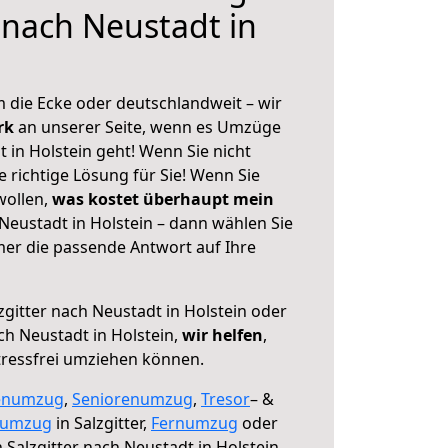
 nach Neustadt in
 die Ecke oder deutschlandweit – wir
erk
an unserer Seite, wenn es Umzüge
t in Holstein geht! Wenn Sie nicht
e richtige Lösung für Sie! Wenn Sie
wollen,
was kostet überhaupt mein
Neustadt in Holstein – dann wählen Sie
mer die passende Antwort auf Ihre
zgitter nach Neustadt in Holstein oder
h Neustadt in Holstein,
wir helfen
,
tressfrei umziehen können.
enumzug
,
Seniorenumzug
,
Tresor
– &
numzug
in Salzgitter,
Fernumzug
oder
 Salzgitter nach Neustadt in Holstein.