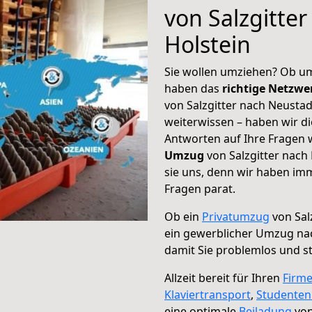
von Salzgitter
Holstein
Sie wollen umziehen? Ob um
haben das
richtige Netzw
von Salzgitter nach Neustad
weiterwissen – haben wir di
Antworten auf Ihre Fragen 
Umzug
von Salzgitter nach 
sie uns, denn wir haben im
Fragen parat.
Ob ein
Privatumzug
von Sal
ein gewerblicher Umzug nac
damit Sie problemlos und s
Allzeit bereit für Ihren
Firm
Klaviertransport
,
Studente
eine optimale
Beiladung
von