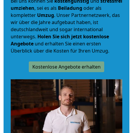
Bei uns können Sie
kostengünstig
und
stressfrei
umziehen
, sei es als
Beiladung
oder als
kompletter
Umzug
. Unser Partnernetzwerk, das
wir über die Jahre aufgebaut haben, ist
deutschlandweit und sogar international
unterwegs.
Holen Sie sich jetzt kostenlose
Angebote
und erhalten Sie einen ersten
Überblick über die Kosten für Ihren Umzug.
Kostenlose Angebote erhalten