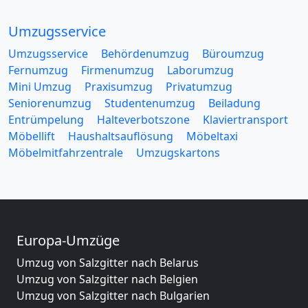
Umzugsservice
Umzugsservice
Behördenumzug
Büroumzug
Fernumzug
Firmenumzug
Laborumzug
Mini Umzug
Praxisumzug
Privatumzug
Seniorenumzug
Studentenumzug
Beiladung
Entrümpelung
Halteverbotszone
Klaviertransport
Möbellift
Haushaltsauflösung
Möbeltaxi
Möbelmitfahrzentrale
Umzugskartons
Europa-Umzüge
Umzug von Salzgitter nach Belarus
Umzug von Salzgitter nach Belgien
Umzug von Salzgitter nach Bulgarien