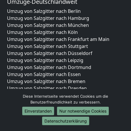
Umzüge-Deutschlandweit
Umzug von Salzgitter nach Berlin
Umzug von Salzgitter nach Hamburg
Umzug von Salzgitter nach München
Umzug von Salzgitter nach Köln
Umzug von Salzgitter nach Frankfurt am Main
Umzug von Salzgitter nach Stuttgart
Umzug von Salzgitter nach Düsseldorf
Umzug von Salzgitter nach Leipzig
Umzug von Salzgitter nach Dortmund
Umzug von Salzgitter nach Essen
Umzug von Salzgitter nach Bremen
Umzug von Salzgitter nach Dresden
Umzug von Salzgitter nach Hannover
Diese Internetseite verwendet Cookies um die
Umzug von Salzgitter nach Nürnberg
Benutzerfreundlichkeit zu verbessern.
Umzug von Salzgitter nach Duisburg
Einverstanden
Nur notwendige Cookies
Umzug von Salzgitter nach Bochum
Datenschutzerklärung
Umzug von Salzgitter nach Wuppertal
Umzug von Salzgitter nach Bielefeld