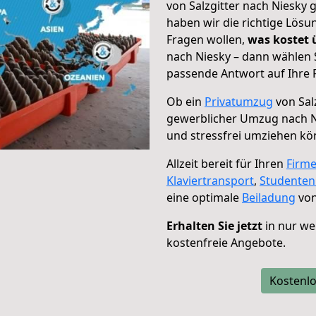
von Salzgitter nach Niesky 
haben wir die richtige Lösu
Fragen wollen,
was kostet
nach Niesky – dann wählen 
passende Antwort auf Ihre 
Ob ein
Privatumzug
von Sal
gewerblicher Umzug nach N
und stressfrei umziehen kö
Allzeit bereit für Ihren
Firm
Klaviertransport
,
Studente
eine optimale
Beiladung
von
Erhalten Sie jetzt
in nur we
kostenfreie Angebote.
Kostenlo