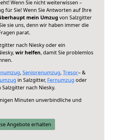
geht! Wenn Sie nicht weiterwissen –
ng für Sie! Wenn Sie Antworten auf Ihre
 überhaupt mein Umzug
von Salzgitter
Sie sie uns, denn wir haben immer die
Fragen parat.
zgitter nach Niesky oder ein
iesky,
wir helfen
, damit Sie problemlos
nnen.
enumzug
,
Seniorenumzug
,
Tresor
– &
numzug
in Salzgitter,
Fernumzug
oder
 Salzgitter nach Niesky.
nigen Minuten unverbindliche und
se Angebote erhalten