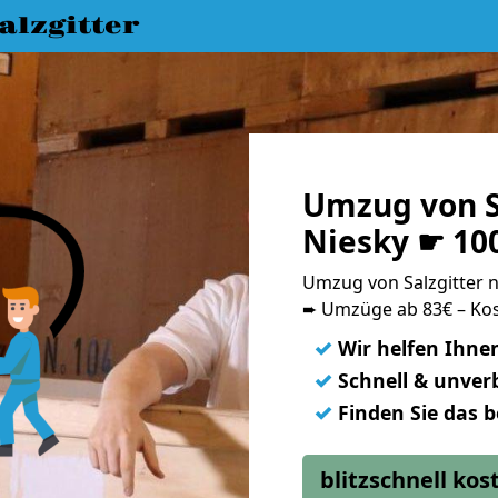
lzgitter
Umzug von S
Niesky ☛ 10
Umzug von Salzgitter
➨ Umzüge ab 83€ – Kos
✓
Wir helfen Ihne
✓
Schnell & unverb
✓
Finden Sie das 
blitzschnell ko