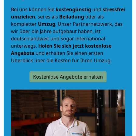
Bei uns können Sie
kostengünstig
und
stressfrei
umziehen
, sei es als
Beiladung
oder als
kompletter
Umzug
. Unser Partnernetzwerk, das
wir über die Jahre aufgebaut haben, ist
deutschlandweit und sogar international
unterwegs.
Holen Sie sich jetzt kostenlose
Angebote
und erhalten Sie einen ersten
Überblick über die Kosten für Ihren Umzug.
Kostenlose Angebote erhalten