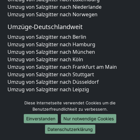
Umzug von Salzgitter nach Niederlande
Umzug von Salzgitter nach Norwegen
Umzüge-Deutschlandweit
Umzug von Salzgitter nach Berlin
Umzug von Salzgitter nach Hamburg
Umzug von Salzgitter nach München
Umzug von Salzgitter nach Köln
Umzug von Salzgitter nach Frankfurt am Main
Umzug von Salzgitter nach Stuttgart
Umzug von Salzgitter nach Düsseldorf
Umzug von Salzgitter nach Leipzig
Umzug von Salzgitter nach Dortmund
Diese Internetseite verwendet Cookies um die
Umzug von Salzgitter nach Essen
Benutzerfreundlichkeit zu verbessern.
Umzug von Salzgitter nach Bremen
Umzug von Salzgitter nach Dresden
Einverstanden
Nur notwendige Cookies
Umzug von Salzgitter nach Hannover
Datenschutzerklärung
Umzug von Salzgitter nach Nürnberg