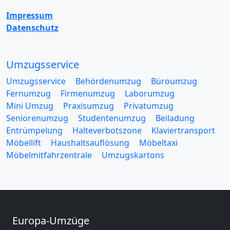
Impressum
Datenschutz
Umzugsservice
Umzugsservice
Behördenumzug
Büroumzug
Fernumzug
Firmenumzug
Laborumzug
Mini Umzug
Praxisumzug
Privatumzug
Seniorenumzug
Studentenumzug
Beiladung
Entrümpelung
Halteverbotszone
Klaviertransport
Möbellift
Haushaltsauflösung
Möbeltaxi
Möbelmitfahrzentrale
Umzugskartons
Europa-Umzüge