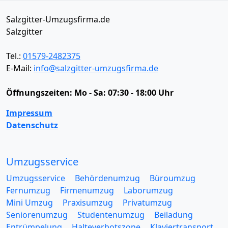
Salzgitter-Umzugsfirma.de
Salzgitter
Tel.:
01579-2482375
E-Mail:
info@salzgitter-umzugsfirma.de
Öffnungszeiten:
Mo - Sa: 07:30 - 18:00 Uhr
Impressum
Datenschutz
Umzugsservice
Umzugsservice
Behördenumzug
Büroumzug
Fernumzug
Firmenumzug
Laborumzug
Mini Umzug
Praxisumzug
Privatumzug
Seniorenumzug
Studentenumzug
Beiladung
Entrümpelung
Halteverbotszone
Klaviertransport