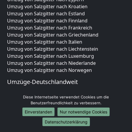
Umzug von Salzgitter nach Kroatien
Umzug von Salzgitter nach Estland
Umzug von Salzgitter nach Finnland
Umzug von Salzgitter nach Frankreich
Umzug von Salzgitter nach Griechenland
Umzug von Salzgitter nach Italien
Umzug von Salzgitter nach Liechtenstein
Umzug von Salzgitter nach Luxemburg
Umzug von Salzgitter nach Niederlande
Umzug von Salzgitter nach Norwegen
Umzüge-Deutschlandweit
Umzug von Salzgitter nach Berlin
Diese Internetseite verwendet Cookies um die
Umzug von Salzgitter nach Hamburg
Benutzerfreundlichkeit zu verbessern.
Umzug von Salzgitter nach München
Umzug von Salzgitter nach Köln
Einverstanden
Nur notwendige Cookies
Umzug von Salzgitter nach Frankfurt am Main
Datenschutzerklärung
Umzug von Salzgitter nach Stuttgart