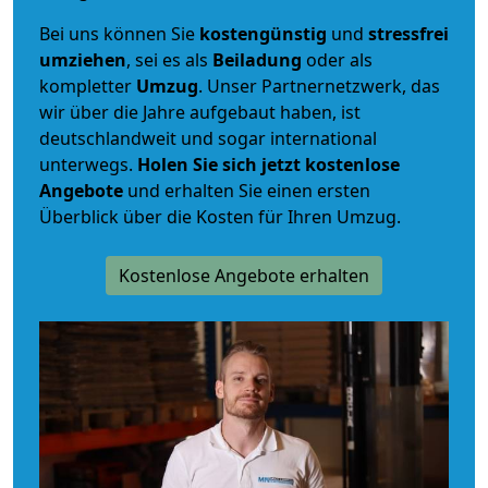
Bei uns können Sie
kostengünstig
und
stressfrei
umziehen
, sei es als
Beiladung
oder als
kompletter
Umzug
. Unser Partnernetzwerk, das
wir über die Jahre aufgebaut haben, ist
deutschlandweit und sogar international
unterwegs.
Holen Sie sich jetzt kostenlose
Angebote
und erhalten Sie einen ersten
Überblick über die Kosten für Ihren Umzug.
Kostenlose Angebote erhalten