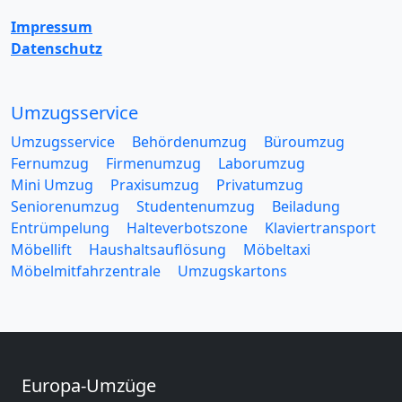
Impressum
Datenschutz
Umzugsservice
Umzugsservice
Behördenumzug
Büroumzug
Fernumzug
Firmenumzug
Laborumzug
Mini Umzug
Praxisumzug
Privatumzug
Seniorenumzug
Studentenumzug
Beiladung
Entrümpelung
Halteverbotszone
Klaviertransport
Möbellift
Haushaltsauflösung
Möbeltaxi
Möbelmitfahrzentrale
Umzugskartons
Europa-Umzüge