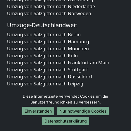
Umzug von Salzgitter nach Niederlande
Umzug von Salzgitter nach Norwegen
Umzüge-Deutschlandweit
Umzug von Salzgitter nach Berlin
Umzug von Salzgitter nach Hamburg
Umzug von Salzgitter nach München
Umzug von Salzgitter nach Köln
Umzug von Salzgitter nach Frankfurt am Main
Umzug von Salzgitter nach Stuttgart
Umzug von Salzgitter nach Düsseldorf
Umzug von Salzgitter nach Leipzig
Umzug von Salzgitter nach Dortmund
Diese Internetseite verwendet Cookies um die
Umzug von Salzgitter nach Essen
Benutzerfreundlichkeit zu verbessern.
Umzug von Salzgitter nach Bremen
Umzug von Salzgitter nach Dresden
Einverstanden
Nur notwendige Cookies
Umzug von Salzgitter nach Hannover
Datenschutzerklärung
Umzug von Salzgitter nach Nürnberg