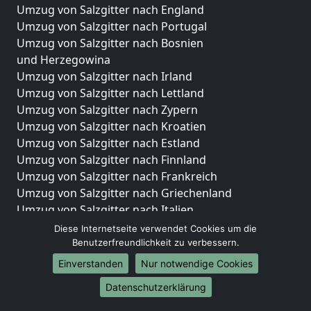
Umzug von Salzgitter nach England
Umzug von Salzgitter nach Portugal
Umzug von Salzgitter nach Bosnien
und Herzegowina
Umzug von Salzgitter nach Irland
Umzug von Salzgitter nach Lettland
Umzug von Salzgitter nach Zypern
Umzug von Salzgitter nach Kroatien
Umzug von Salzgitter nach Estland
Umzug von Salzgitter nach Finnland
Umzug von Salzgitter nach Frankreich
Umzug von Salzgitter nach Griechenland
Umzug von Salzgitter nach Italien
Umzug von Salzgitter nach Liechtenstein
Diese Internetseite verwendet Cookies um die
Umzug von Salzgitter nach Luxemburg
Benutzerfreundlichkeit zu verbessern.
Umzug von Salzgitter nach Niederlande
Einverstanden
Nur notwendige Cookies
Umzug von Salzgitter nach Norwegen
Datenschutzerklärung
Umzüge-Deutschlandweit