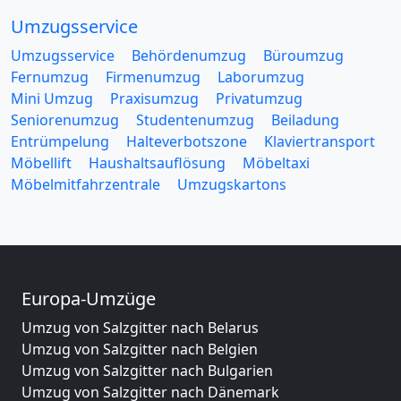
Umzugsservice
Umzugsservice
Behördenumzug
Büroumzug
Fernumzug
Firmenumzug
Laborumzug
Mini Umzug
Praxisumzug
Privatumzug
Seniorenumzug
Studentenumzug
Beiladung
Entrümpelung
Halteverbotszone
Klaviertransport
Möbellift
Haushaltsauflösung
Möbeltaxi
Möbelmitfahrzentrale
Umzugskartons
Europa-Umzüge
Umzug von Salzgitter nach Belarus
Umzug von Salzgitter nach Belgien
Umzug von Salzgitter nach Bulgarien
Umzug von Salzgitter nach Dänemark