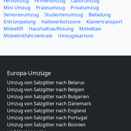
Fernumzug
Firmenumzug
Laborumzug
Mini Umzug
Praxisumzug
Privatumzug
Seniorenumzug
Studentenumzug
Beiladung
Entrümpelung
Halteverbotszone
Klaviertransport
Möbellift
Haushaltsauflösung
Möbeltaxi
Möbelmitfahrzentrale
Umzugskartons
Europa-Umzüge
Umzug von Salzgitter nach Belarus
Umzug von Salzgitter nach Belgien
Umzug von Salzgitter nach Bulgarien
Umzug von Salzgitter nach Dänemark
Umzug von Salzgitter nach England
Umzug von Salzgitter nach Portugal
Umzug von Salzgitter nach Bosnien