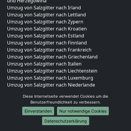
und Herzegowina
Umzug von Salzgitter nach Irland
Umzug von Salzgitter nach Lettland
Umzug von Salzgitter nach Zypern
Umzug von Salzgitter nach Kroatien
Umzug von Salzgitter nach Estland
Umzug von Salzgitter nach Finnland
Umzug von Salzgitter nach Frankreich
Umzug von Salzgitter nach Griechenland
Umzug von Salzgitter nach Italien
Umzug von Salzgitter nach Liechtenstein
Umzug von Salzgitter nach Luxemburg
Umzug von Salzgitter nach Niederlande
Umzug von Salzgitter nach Norwegen
Diese Internetseite verwendet Cookies um die
Umzüge-Deutschlandweit
Benutzerfreundlichkeit zu verbessern.
Einverstanden
Nur notwendige Cookies
Umzug von Salzgitter nach Berlin
Umzug von Salzgitter nach Hamburg
Datenschutzerklärung
Umzug von Salzgitter nach München