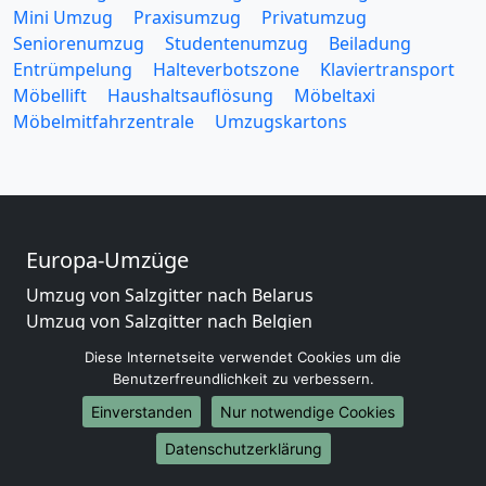
Mini Umzug
Praxisumzug
Privatumzug
Seniorenumzug
Studentenumzug
Beiladung
Entrümpelung
Halteverbotszone
Klaviertransport
Möbellift
Haushaltsauflösung
Möbeltaxi
Möbelmitfahrzentrale
Umzugskartons
Europa-Umzüge
Umzug von Salzgitter nach Belarus
Umzug von Salzgitter nach Belgien
Umzug von Salzgitter nach Bulgarien
Diese Internetseite verwendet Cookies um die
Umzug von Salzgitter nach Dänemark
Benutzerfreundlichkeit zu verbessern.
Umzug von Salzgitter nach England
Einverstanden
Nur notwendige Cookies
Umzug von Salzgitter nach Portugal
Umzug von Salzgitter nach Bosnien
Datenschutzerklärung
und Herzegowina