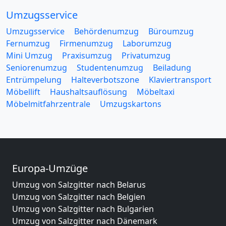
Umzugsservice
Umzugsservice
Behördenumzug
Büroumzug
Fernumzug
Firmenumzug
Laborumzug
Mini Umzug
Praxisumzug
Privatumzug
Seniorenumzug
Studentenumzug
Beiladung
Entrümpelung
Halteverbotszone
Klaviertransport
Möbellift
Haushaltsauflösung
Möbeltaxi
Möbelmitfahrzentrale
Umzugskartons
Europa-Umzüge
Umzug von Salzgitter nach Belarus
Umzug von Salzgitter nach Belgien
Umzug von Salzgitter nach Bulgarien
Umzug von Salzgitter nach Dänemark