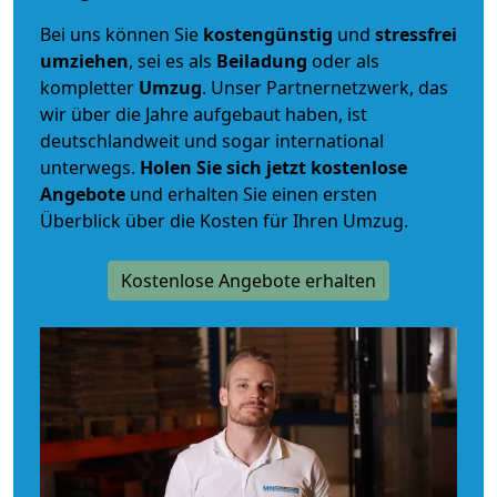
Bei uns können Sie
kostengünstig
und
stressfrei
umziehen
, sei es als
Beiladung
oder als
kompletter
Umzug
. Unser Partnernetzwerk, das
wir über die Jahre aufgebaut haben, ist
deutschlandweit und sogar international
unterwegs.
Holen Sie sich jetzt kostenlose
Angebote
und erhalten Sie einen ersten
Überblick über die Kosten für Ihren Umzug.
Kostenlose Angebote erhalten