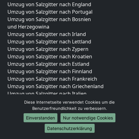
Umzug von Salzgitter nach England
Umzug von Salzgitter nach Portugal
Umzug von Salzgitter nach Bosnien
und Herzegowina
Umzug von Salzgitter nach Irland
Umzug von Salzgitter nach Lettland
Umzug von Salzgitter nach Zypern
Umzug von Salzgitter nach Kroatien
Umzug von Salzgitter nach Estland
Umzug von Salzgitter nach Finnland
Umzug von Salzgitter nach Frankreich
Umzug von Salzgitter nach Griechenland
Umzug von Salzgitter nach Italien
Umzug von Salzgitter nach Liechtenstein
Diese Internetseite verwendet Cookies um die
Umzug von Salzgitter nach Luxemburg
Benutzerfreundlichkeit zu verbessern.
Umzug von Salzgitter nach Niederlande
Einverstanden
Nur notwendige Cookies
Umzug von Salzgitter nach Norwegen
Datenschutzerklärung
Umzüge-Deutschlandweit