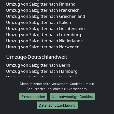
Umzug von Salzgitter nach Finnland
Umzug von Salzgitter nach Frankreich
Umzug von Salzgitter nach Griechenland
Umzug von Salzgitter nach Italien
Umzug von Salzgitter nach Liechtenstein
Umzug von Salzgitter nach Luxemburg
Umzug von Salzgitter nach Niederlande
Umzug von Salzgitter nach Norwegen
Umzüge-Deutschlandweit
Umzug von Salzgitter nach Berlin
Umzug von Salzgitter nach Hamburg
Umzug von Salzgitter nach München
Umzug von Salzgitter nach Köln
Diese Internetseite verwendet Cookies um die
Umzug von Salzgitter nach Frankfurt am Main
Benutzerfreundlichkeit zu verbessern.
Umzug von Salzgitter nach Stuttgart
Einverstanden
Nur notwendige Cookies
Umzug von Salzgitter nach Düsseldorf
Datenschutzerklärung
Umzug von Salzgitter nach Leipzig
Umzug von Salzgitter nach Dortmund