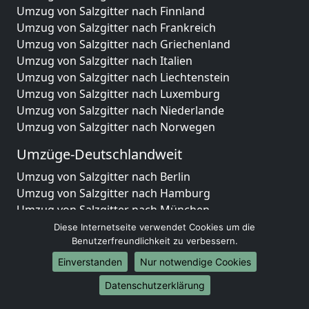
Umzug von Salzgitter nach Finnland
Umzug von Salzgitter nach Frankreich
Umzug von Salzgitter nach Griechenland
Umzug von Salzgitter nach Italien
Umzug von Salzgitter nach Liechtenstein
Umzug von Salzgitter nach Luxemburg
Umzug von Salzgitter nach Niederlande
Umzug von Salzgitter nach Norwegen
Umzüge-Deutschlandweit
Umzug von Salzgitter nach Berlin
Umzug von Salzgitter nach Hamburg
Umzug von Salzgitter nach München
Umzug von Salzgitter nach Köln
Diese Internetseite verwendet Cookies um die
Umzug von Salzgitter nach Frankfurt am Main
Benutzerfreundlichkeit zu verbessern.
Umzug von Salzgitter nach Stuttgart
Einverstanden
Nur notwendige Cookies
Umzug von Salzgitter nach Düsseldorf
Datenschutzerklärung
Umzug von Salzgitter nach Leipzig
Umzug von Salzgitter nach Dortmund