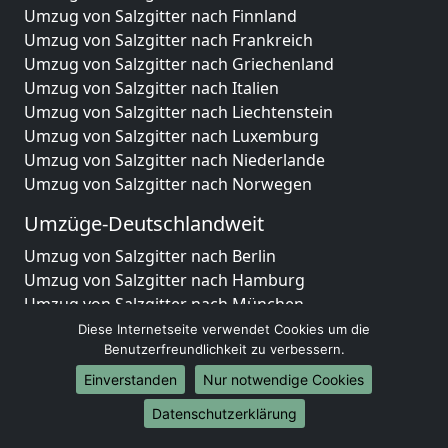
Umzug von Salzgitter nach Finnland
Umzug von Salzgitter nach Frankreich
Umzug von Salzgitter nach Griechenland
Umzug von Salzgitter nach Italien
Umzug von Salzgitter nach Liechtenstein
Umzug von Salzgitter nach Luxemburg
Umzug von Salzgitter nach Niederlande
Umzug von Salzgitter nach Norwegen
Umzüge-Deutschlandweit
Umzug von Salzgitter nach Berlin
Umzug von Salzgitter nach Hamburg
Umzug von Salzgitter nach München
Umzug von Salzgitter nach Köln
Diese Internetseite verwendet Cookies um die
Umzug von Salzgitter nach Frankfurt am Main
Benutzerfreundlichkeit zu verbessern.
Umzug von Salzgitter nach Stuttgart
Einverstanden
Nur notwendige Cookies
Umzug von Salzgitter nach Düsseldorf
Datenschutzerklärung
Umzug von Salzgitter nach Leipzig
Umzug von Salzgitter nach Dortmund