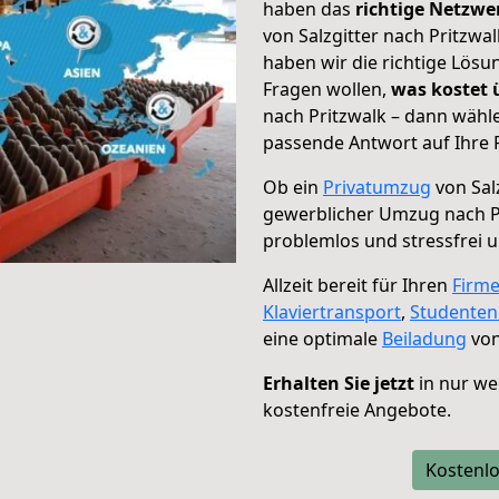
haben das
richtige Netzw
von Salzgitter nach Pritzwa
haben wir die richtige Lösu
Fragen wollen,
was kostet
nach Pritzwalk – dann wähle
passende Antwort auf Ihre 
Ob ein
Privatumzug
von Sal
gewerblicher Umzug nach P
problemlos und stressfrei 
Allzeit bereit für Ihren
Firm
Klaviertransport
,
Studente
eine optimale
Beiladung
von
Erhalten Sie jetzt
in nur we
kostenfreie Angebote.
Kostenlo