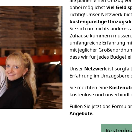
Sie planen einen Umzug von
dabei möglichst
viel Geld 
richtig! Unser Netzwerk bi
kostengünstige Umzugsdi
Sie sich um nichts anderes 
Zuhause kümmern müssen. W
umfangreiche Erfahrung mit
mit jeglicher Größenordnun
dass wir für jedes Budget 
Unser
Netzwerk
ist sorgfäl
Erfahrung im Umzugsberei
Sie möchten eine
Kostenüb
kostenlose und unverbindli
Füllen Sie jetzt das Formula
Angebote.
Kostenlos