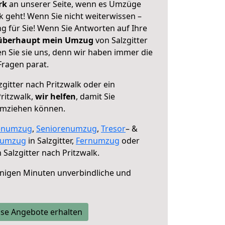
erk
an unserer Seite, wenn es Umzüge
lk geht! Wenn Sie nicht weiterwissen –
ng für Sie! Wenn Sie Antworten auf Ihre
 überhaupt mein Umzug
von Salzgitter
n Sie sie uns, denn wir haben immer die
Fragen parat.
zgitter nach Pritzwalk oder ein
ritzwalk,
wir helfen
, damit Sie
umziehen können.
enumzug
,
Seniorenumzug
,
Tresor
– &
numzug
in Salzgitter,
Fernumzug
oder
 Salzgitter nach Pritzwalk.
nigen Minuten unverbindliche und
se Angebote erhalten