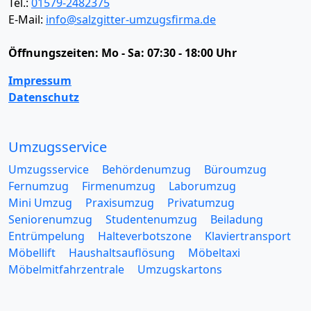
Tel.:
01579-2482375
E-Mail:
info@salzgitter-umzugsfirma.de
Öffnungszeiten:
Mo - Sa: 07:30 - 18:00 Uhr
Impressum
Datenschutz
Umzugsservice
Umzugsservice
Behördenumzug
Büroumzug
Fernumzug
Firmenumzug
Laborumzug
Mini Umzug
Praxisumzug
Privatumzug
Seniorenumzug
Studentenumzug
Beiladung
Entrümpelung
Halteverbotszone
Klaviertransport
Möbellift
Haushaltsauflösung
Möbeltaxi
Möbelmitfahrzentrale
Umzugskartons