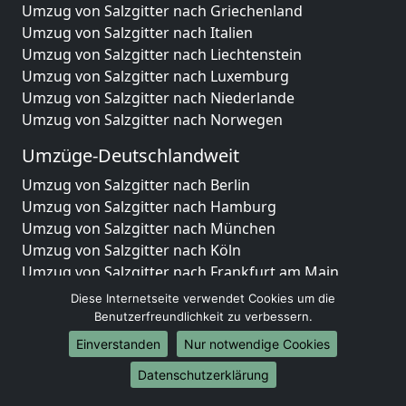
Umzug von Salzgitter nach Griechenland
Umzug von Salzgitter nach Italien
Umzug von Salzgitter nach Liechtenstein
Umzug von Salzgitter nach Luxemburg
Umzug von Salzgitter nach Niederlande
Umzug von Salzgitter nach Norwegen
Umzüge-Deutschlandweit
Umzug von Salzgitter nach Berlin
Umzug von Salzgitter nach Hamburg
Umzug von Salzgitter nach München
Umzug von Salzgitter nach Köln
Umzug von Salzgitter nach Frankfurt am Main
Umzug von Salzgitter nach Stuttgart
Diese Internetseite verwendet Cookies um die
Umzug von Salzgitter nach Düsseldorf
Benutzerfreundlichkeit zu verbessern.
Umzug von Salzgitter nach Leipzig
Einverstanden
Nur notwendige Cookies
Umzug von Salzgitter nach Dortmund
Datenschutzerklärung
Umzug von Salzgitter nach Essen
Umzug von Salzgitter nach Bremen