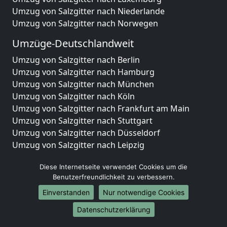
Umzug von Salzgitter nach Niederlande
Umzug von Salzgitter nach Norwegen
Umzüge-Deutschlandweit
Umzug von Salzgitter nach Berlin
Umzug von Salzgitter nach Hamburg
Umzug von Salzgitter nach München
Umzug von Salzgitter nach Köln
Umzug von Salzgitter nach Frankfurt am Main
Umzug von Salzgitter nach Stuttgart
Umzug von Salzgitter nach Düsseldorf
Umzug von Salzgitter nach Leipzig
Umzug von Salzgitter nach Dortmund
Diese Internetseite verwendet Cookies um die
Umzug von Salzgitter nach Essen
Benutzerfreundlichkeit zu verbessern.
Umzug von Salzgitter nach Bremen
Umzug von Salzgitter nach Dresden
Einverstanden
Nur notwendige Cookies
Umzug von Salzgitter nach Hannover
Datenschutzerklärung
Umzug von Salzgitter nach Nürnberg