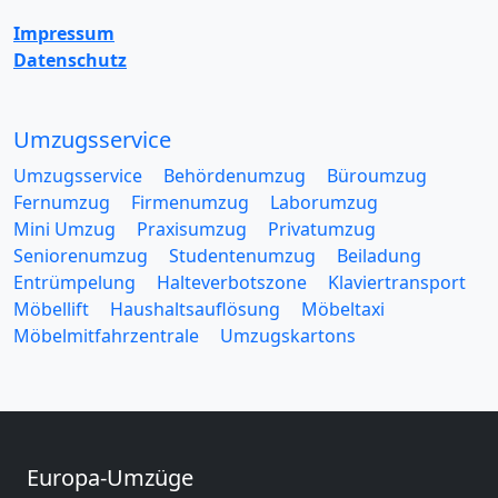
Impressum
Datenschutz
Umzugsservice
Umzugsservice
Behördenumzug
Büroumzug
Fernumzug
Firmenumzug
Laborumzug
Mini Umzug
Praxisumzug
Privatumzug
Seniorenumzug
Studentenumzug
Beiladung
Entrümpelung
Halteverbotszone
Klaviertransport
Möbellift
Haushaltsauflösung
Möbeltaxi
Möbelmitfahrzentrale
Umzugskartons
Europa-Umzüge