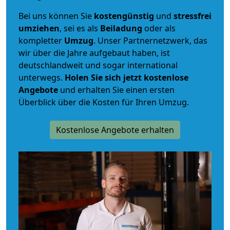
Bei uns können Sie
kostengünstig
und
stressfrei
umziehen
, sei es als
Beiladung
oder als
kompletter
Umzug
. Unser Partnernetzwerk, das
wir über die Jahre aufgebaut haben, ist
deutschlandweit und sogar international
unterwegs.
Holen Sie sich jetzt kostenlose
Angebote
und erhalten Sie einen ersten
Überblick über die Kosten für Ihren Umzug.
Kostenlose Angebote erhalten