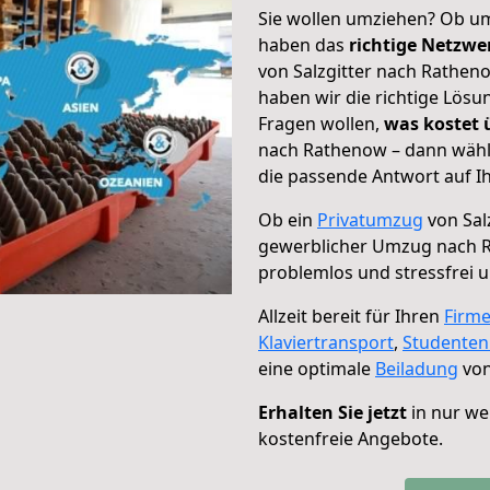
Sie wollen umziehen? Ob um
haben das
richtige Netzw
von Salzgitter nach Ratheno
haben wir die richtige Lösu
Fragen wollen,
was kostet
nach Rathenow – dann wähle
die passende Antwort auf Ih
Ob ein
Privatumzug
von Sal
gewerblicher Umzug nach 
problemlos und stressfrei 
Allzeit bereit für Ihren
Firm
Klaviertransport
,
Studente
eine optimale
Beiladung
von
Erhalten Sie jetzt
in nur we
kostenfreie Angebote.