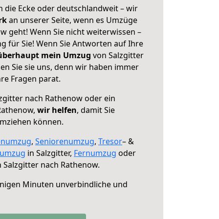
 die Ecke oder deutschlandweit – wir
erk
an unserer Seite, wenn es Umzüge
w geht! Wenn Sie nicht weiterwissen –
ng für Sie! Wenn Sie Antworten auf Ihre
 überhaupt mein Umzug
von Salzgitter
n Sie sie uns, denn wir haben immer
re Fragen parat.
zgitter nach Rathenow oder ein
Rathenow,
wir helfen
, damit Sie
umziehen können.
enumzug
,
Seniorenumzug
,
Tresor
– &
numzug
in Salzgitter,
Fernumzug
oder
 Salzgitter nach Rathenow.
nigen Minuten unverbindliche und