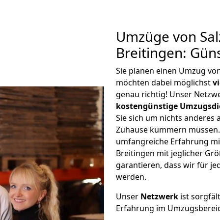
Umzüge von Salz
Breitingen: Gün
Sie planen einen Umzug von
möchten dabei möglichst
v
genau richtig! Unser Netzw
kostengünstige Umzugsdi
Sie sich um nichts anderes 
Zuhause kümmern müssen. W
umfangreiche Erfahrung mit
Breitingen mit jeglicher G
garantieren, dass wir für j
werden.
Unser
Netzwerk
ist sorgfäl
Erfahrung im Umzugsberei