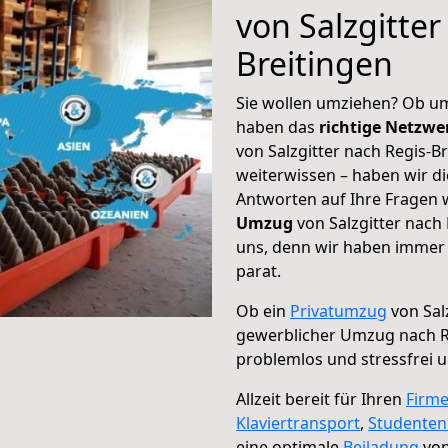
von Salzgitter
Breitingen
Sie wollen umziehen? Ob um
haben das
richtige Netzw
von Salzgitter nach Regis-B
weiterwissen – haben wir di
Antworten auf Ihre Fragen 
Umzug
von Salzgitter nach 
uns, denn wir haben immer 
parat.
Ob ein
Privatumzug
von Sal
gewerblicher Umzug nach R
problemlos und stressfrei 
Allzeit bereit für Ihren
Firm
Klaviertransport
,
Studente
eine optimale
Beiladung
von