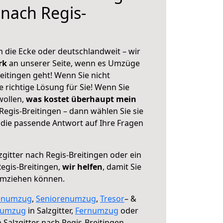
 nach Regis-
 die Ecke oder deutschlandweit – wir
erk
an unserer Seite, wenn es Umzüge
reitingen geht! Wenn Sie nicht
e richtige Lösung für Sie! Wenn Sie
wollen,
was kostet überhaupt mein
Regis-Breitingen – dann wählen Sie sie
die passende Antwort auf Ihre Fragen
zgitter nach Regis-Breitingen oder ein
egis-Breitingen,
wir helfen
, damit Sie
umziehen können.
enumzug
,
Seniorenumzug
,
Tresor
– &
numzug
in Salzgitter,
Fernumzug
oder
 Salzgitter nach Regis-Breitingen.