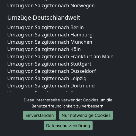
Umzug von Salzgitter nach Norwegen
Umzüge-Deutschlandweit
Umzug von Salzgitter nach Berlin
Umzug von Salzgitter nach Hamburg
Umzug von Salzgitter nach München
Umzug von Salzgitter nach Köln
Umzug von Salzgitter nach Frankfurt am Main
Umzug von Salzgitter nach Stuttgart
Umzug von Salzgitter nach Düsseldorf
Umzug von Salzgitter nach Leipzig
Umzug von Salzgitter nach Dortmund
Umzug von Salzgitter nach Essen
Umzug von Salzgitter nach Bremen
Diese Internetseite verwendet Cookies um die
Benutzerfreundlichkeit zu verbessern.
Umzug von Salzgitter nach Dresden
Umzug von Salzgitter nach Hannover
Einverstanden
Nur notwendige Cookies
Umzug von Salzgitter nach Nürnberg
Datenschutzerklärung
Umzug von Salzgitter nach Duisburg