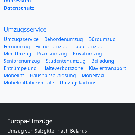
Impressum
Datenschutz
Umzugsservice
Umzugsservice
Behördenumzug
Büroumzug
Fernumzug
Firmenumzug
Laborumzug
Mini Umzug
Praxisumzug
Privatumzug
Seniorenumzug
Studentenumzug
Beiladung
Entrümpelung
Halteverbotszone
Klaviertransport
Möbellift
Haushaltsauflösung
Möbeltaxi
Möbelmitfahrzentrale
Umzugskartons
Europa-Umzüge
Umzug von Salzgitter nach Belarus