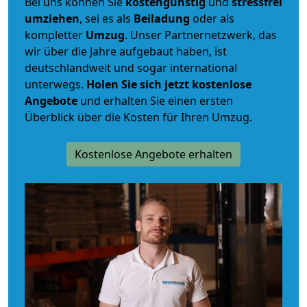
Bei uns können Sie
kostengünstig
und
stressfrei
umziehen
, sei es als
Beiladung
oder als
kompletter
Umzug
. Unser Partnernetzwerk, das
wir über die Jahre aufgebaut haben, ist
deutschlandweit und sogar international
unterwegs.
Holen Sie sich jetzt kostenlose
Angebote
und erhalten Sie einen ersten
Überblick über die Kosten für Ihren Umzug.
Kostenlose Angebote erhalten