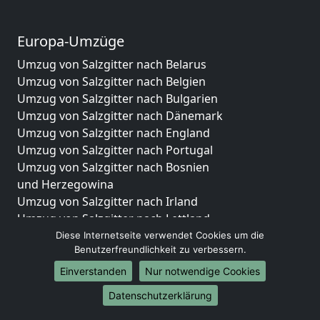
Europa-Umzüge
Umzug von Salzgitter nach Belarus
Umzug von Salzgitter nach Belgien
Umzug von Salzgitter nach Bulgarien
Umzug von Salzgitter nach Dänemark
Umzug von Salzgitter nach England
Umzug von Salzgitter nach Portugal
Umzug von Salzgitter nach Bosnien
und Herzegowina
Umzug von Salzgitter nach Irland
Umzug von Salzgitter nach Lettland
Umzug von Salzgitter nach Zypern
Diese Internetseite verwendet Cookies um die
Benutzerfreundlichkeit zu verbessern.
Umzug von Salzgitter nach Kroatien
Umzug von Salzgitter nach Estland
Einverstanden
Nur notwendige Cookies
Umzug von Salzgitter nach Finnland
Datenschutzerklärung
Umzug von Salzgitter nach Frankreich