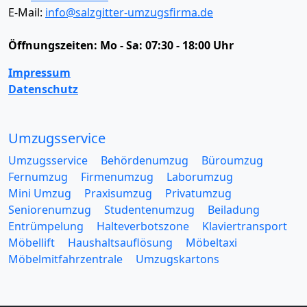
E-Mail:
info@salzgitter-umzugsfirma.de
Öffnungszeiten:
Mo - Sa: 07:30 - 18:00 Uhr
Impressum
Datenschutz
Umzugsservice
Umzugsservice
Behördenumzug
Büroumzug
Fernumzug
Firmenumzug
Laborumzug
Mini Umzug
Praxisumzug
Privatumzug
Seniorenumzug
Studentenumzug
Beiladung
Entrümpelung
Halteverbotszone
Klaviertransport
Möbellift
Haushaltsauflösung
Möbeltaxi
Möbelmitfahrzentrale
Umzugskartons