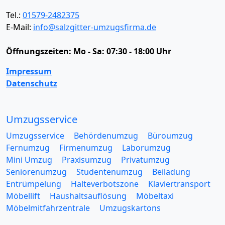
Tel.:
01579-2482375
E-Mail:
info@salzgitter-umzugsfirma.de
Öffnungszeiten:
Mo - Sa: 07:30 - 18:00 Uhr
Impressum
Datenschutz
Umzugsservice
Umzugsservice
Behördenumzug
Büroumzug
Fernumzug
Firmenumzug
Laborumzug
Mini Umzug
Praxisumzug
Privatumzug
Seniorenumzug
Studentenumzug
Beiladung
Entrümpelung
Halteverbotszone
Klaviertransport
Möbellift
Haushaltsauflösung
Möbeltaxi
Möbelmitfahrzentrale
Umzugskartons