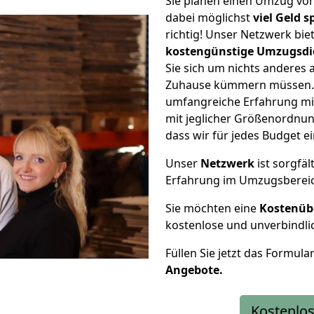
Sie planen einen Umzug von
dabei möglichst
viel Geld 
richtig! Unser Netzwerk bi
kostengünstige Umzugsdi
Sie sich um nichts anderes 
Zuhause kümmern müssen. W
umfangreiche Erfahrung mi
mit jeglicher Größenordnun
dass wir für jedes Budget 
Unser
Netzwerk
ist sorgfäl
Erfahrung im Umzugsberei
Sie möchten eine
Kostenüb
kostenlose und unverbindli
Füllen Sie jetzt das Formula
Angebote.
Kostenlos