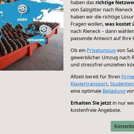
haben das
richtige Netzw
von Salzgitter nach Rieneck
haben wir die richtige Lösu
Fragen wollen,
was kostet
nach Rieneck – dann wählen
passende Antwort auf Ihre 
Ob ein
Privatumzug
von Sal
gewerblicher Umzug nach R
und stressfrei umziehen kö
Allzeit bereit für Ihren
Firm
Klaviertransport
,
Studente
eine optimale
Beiladung
von
Erhalten Sie jetzt
in nur we
kostenfreie Angebote.
Kostenlo