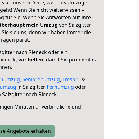
erk
an unserer Seite, wenn es Umzüge
 geht! Wenn Sie nicht weiterwissen –
ng für Sie! Wenn Sie Antworten auf Ihre
 überhaupt mein Umzug
von Salzgitter
 Sie sie uns, denn wir haben immer die
Fragen parat.
zgitter nach Rieneck oder ein
ieneck,
wir helfen
, damit Sie problemlos
nnen.
enumzug
,
Seniorenumzug
,
Tresor
– &
numzug
in Salzgitter,
Fernumzug
oder
 Salzgitter nach Rieneck.
nigen Minuten unverbindliche und
se Angebote erhalten