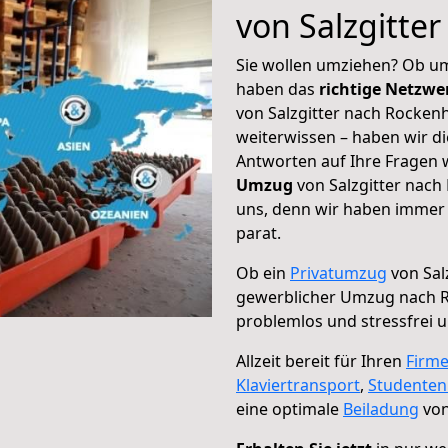
von Salzgitte
Sie wollen umziehen? Ob um
haben das
richtige Netzw
von Salzgitter nach Rocken
weiterwissen – haben wir di
Antworten auf Ihre Fragen 
Umzug
von Salzgitter nach
uns, denn wir haben immer 
parat.
Ob ein
Privatumzug
von Sal
gewerblicher Umzug nach 
problemlos und stressfrei 
Allzeit bereit für Ihren
Firm
Klaviertransport
,
Studente
eine optimale
Beiladung
von