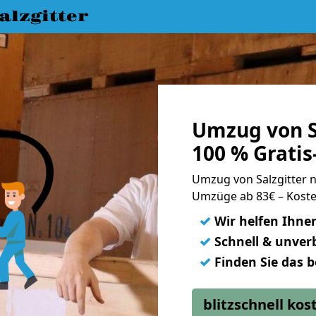
lzgitter
Umzug von S
100 % Grati
Umzug von Salzgitter
Umzüge ab 83€ – Koste
✓
Wir helfen Ihne
✓
Schnell & unverb
✓
Finden Sie das 
blitzschnell ko