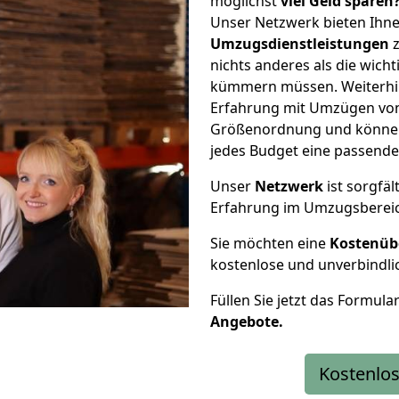
möglichst
viel Geld sparen
Unser Netzwerk bieten Ihn
Umzugsdienstleistungen
z
nichts anderes als die wic
kümmern müssen. Weiterhin
Erfahrung mit Umzügen von S
Größenordnung und können 
jedes Budget eine passende
Unser
Netzwerk
ist sorgfäl
Erfahrung im Umzugsberei
Sie möchten eine
Kostenüb
kostenlose und unverbindli
Füllen Sie jetzt das Formula
Angebote.
Kostenlos