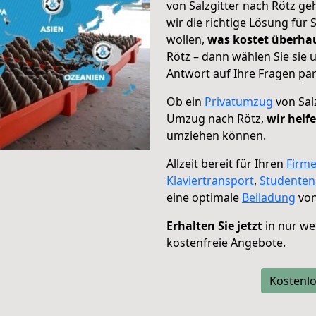
von Salzgitter nach Rötz ge
wir die richtige Lösung für
wollen,
was kostet überh
Rötz – dann wählen Sie sie
Antwort auf Ihre Fragen par
Ob ein
Privatumzug
von Sal
Umzug nach Rötz,
wir helf
umziehen können.
Allzeit bereit für Ihren
Firm
Klaviertransport
,
Studente
eine optimale
Beiladung
von
Erhalten Sie jetzt
in nur we
kostenfreie Angebote.
Kostenlo