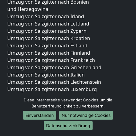
Umzug von Salzgitter nach Bosnien
und Herzegowina
Umzug von Salzgitter nach Irland
Umzug von Salzgitter nach Lettland
Umzug von Salzgitter nach Zypern
Umzug von Salzgitter nach Kroatien
Umzug von Salzgitter nach Estland
Umzug von Salzgitter nach Finnland
Umzug von Salzgitter nach Frankreich
Umzug von Salzgitter nach Griechenland
Umzug von Salzgitter nach Italien
Umzug von Salzgitter nach Liechtenstein
Umzug von Salzgitter nach Luxemburg
Umzug von Salzgitter nach Niederlande
Diese Internetseite verwendet Cookies um die
Umzug von Salzgitter nach Norwegen
Benutzerfreundlichkeit zu verbessern.
Umzüge-Deutschlandweit
Einverstanden
Nur notwendige Cookies
Umzug von Salzgitter nach Berlin
Datenschutzerklärung
Umzug von Salzgitter nach Hamburg