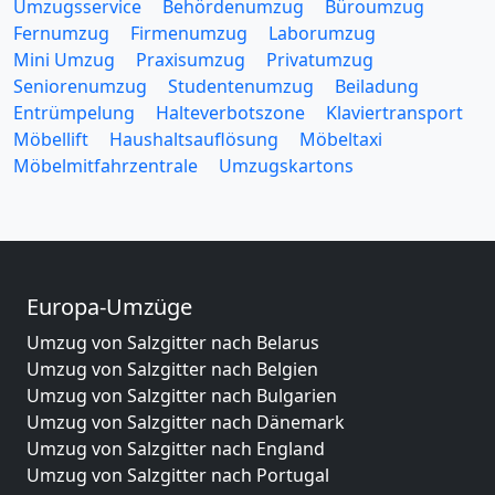
Umzugsservice
Behördenumzug
Büroumzug
Fernumzug
Firmenumzug
Laborumzug
Mini Umzug
Praxisumzug
Privatumzug
Seniorenumzug
Studentenumzug
Beiladung
Entrümpelung
Halteverbotszone
Klaviertransport
Möbellift
Haushaltsauflösung
Möbeltaxi
Möbelmitfahrzentrale
Umzugskartons
Europa-Umzüge
Umzug von Salzgitter nach Belarus
Umzug von Salzgitter nach Belgien
Umzug von Salzgitter nach Bulgarien
Umzug von Salzgitter nach Dänemark
Umzug von Salzgitter nach England
Umzug von Salzgitter nach Portugal