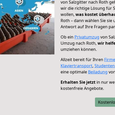
von Salzgitter nach Roth ge
wir die richtige Lösung für
wollen,
was kostet überh
Roth – dann wählen Sie sie
Antwort auf Ihre Fragen par
Ob ein
Privatumzug
von Sal
Umzug nach Roth,
wir helf
umziehen können.
Allzeit bereit für Ihren
Firm
Klaviertransport
,
Studente
eine optimale
Beiladung
von
Erhalten Sie jetzt
in nur we
kostenfreie Angebote.
Kostenlo