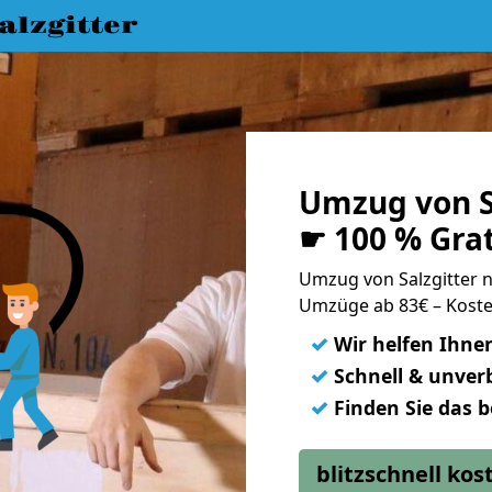
lzgitter
Umzug von S
☛ 100 % Gra
Umzug von Salzgitter
Umzüge ab 83€ – Koste
✓
Wir helfen Ihne
✓
Schnell & unverb
✓
Finden Sie das 
blitzschnell ko