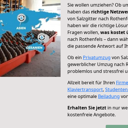
Sie wollen umziehen? Ob um
haben das
richtige Netzw
von Salzgitter nach Rothenf
haben wir die richtige Lösu
Fragen wollen,
was kostet
nach Rothenfels – dann wäh
die passende Antwort auf Ih
Ob ein
Privatumzug
von Sal
gewerblicher Umzug nach R
problemlos und stressfrei 
Allzeit bereit für Ihren
Firm
Klaviertransport
,
Studente
eine optimale
Beiladung
von
Erhalten Sie jetzt
in nur we
kostenfreie Angebote.