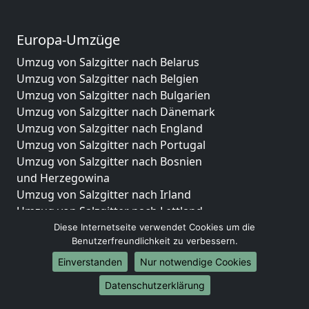
Europa-Umzüge
Umzug von Salzgitter nach Belarus
Umzug von Salzgitter nach Belgien
Umzug von Salzgitter nach Bulgarien
Umzug von Salzgitter nach Dänemark
Umzug von Salzgitter nach England
Umzug von Salzgitter nach Portugal
Umzug von Salzgitter nach Bosnien
und Herzegowina
Umzug von Salzgitter nach Irland
Umzug von Salzgitter nach Lettland
Umzug von Salzgitter nach Zypern
Diese Internetseite verwendet Cookies um die
Benutzerfreundlichkeit zu verbessern.
Umzug von Salzgitter nach Kroatien
Umzug von Salzgitter nach Estland
Einverstanden
Nur notwendige Cookies
Umzug von Salzgitter nach Finnland
Datenschutzerklärung
Umzug von Salzgitter nach Frankreich