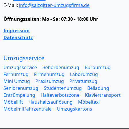
E-Mail:
info@salzgitter-umzugsfirma.de
Öffnungszeiten:
Mo - Sa: 07:30 - 18:00 Uhr
Impressum
Datenschutz
Umzugsservice
Umzugsservice
Behördenumzug
Büroumzug
Fernumzug
Firmenumzug
Laborumzug
Mini Umzug
Praxisumzug
Privatumzug
Seniorenumzug
Studentenumzug
Beiladung
Entrümpelung
Halteverbotszone
Klaviertransport
Möbellift
Haushaltsauflösung
Möbeltaxi
Möbelmitfahrzentrale
Umzugskartons