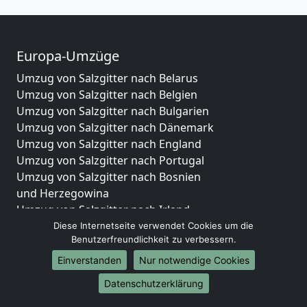
Europa-Umzüge
Umzug von Salzgitter nach Belarus
Umzug von Salzgitter nach Belgien
Umzug von Salzgitter nach Bulgarien
Umzug von Salzgitter nach Dänemark
Umzug von Salzgitter nach England
Umzug von Salzgitter nach Portugal
Umzug von Salzgitter nach Bosnien
und Herzegowina
Umzug von Salzgitter nach Irland
Umzug von Salzgitter nach Lettland
Diese Internetseite verwendet Cookies um die
Benutzerfreundlichkeit zu verbessern.
Umzug von Salzgitter nach Zypern
Umzug von Salzgitter nach Kroatien
Einverstanden
Nur notwendige Cookies
Umzug von Salzgitter nach Estland
Datenschutzerklärung
Umzug von Salzgitter nach Finnland