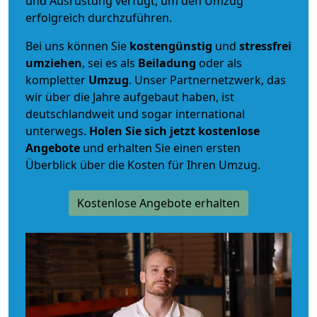
und Ausrüstung verfügt, um den Umzug
erfolgreich durchzuführen.
Bei uns können Sie
kostengünstig
und
stressfrei
umziehen
, sei es als
Beiladung
oder als
kompletter
Umzug
. Unser Partnernetzwerk, das
wir über die Jahre aufgebaut haben, ist
deutschlandweit und sogar international
unterwegs.
Holen Sie sich jetzt kostenlose
Angebote
und erhalten Sie einen ersten
Überblick über die Kosten für Ihren Umzug.
Kostenlose Angebote erhalten