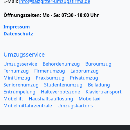
E-Mail:
info@salzgitter-umzugsfirma.de
Öffnungszeiten:
Mo - Sa: 07:30 - 18:00 Uhr
Impressum
Datenschutz
Umzugsservice
Umzugsservice
Behördenumzug
Büroumzug
Fernumzug
Firmenumzug
Laborumzug
Mini Umzug
Praxisumzug
Privatumzug
Seniorenumzug
Studentenumzug
Beiladung
Entrümpelung
Halteverbotszone
Klaviertransport
Möbellift
Haushaltsauflösung
Möbeltaxi
Möbelmitfahrzentrale
Umzugskartons