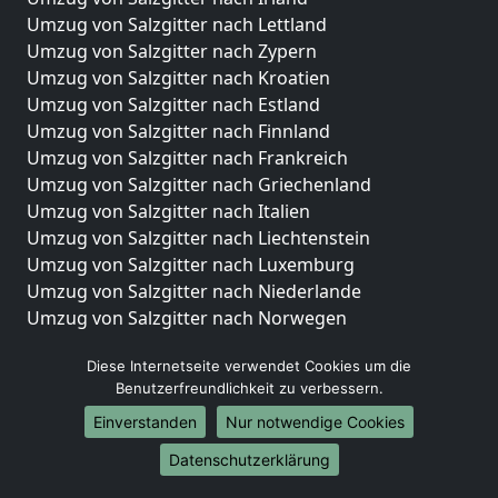
Umzug von Salzgitter nach Lettland
Umzug von Salzgitter nach Zypern
Umzug von Salzgitter nach Kroatien
Umzug von Salzgitter nach Estland
Umzug von Salzgitter nach Finnland
Umzug von Salzgitter nach Frankreich
Umzug von Salzgitter nach Griechenland
Umzug von Salzgitter nach Italien
Umzug von Salzgitter nach Liechtenstein
Umzug von Salzgitter nach Luxemburg
Umzug von Salzgitter nach Niederlande
Umzug von Salzgitter nach Norwegen
Umzüge-Deutschlandweit
Diese Internetseite verwendet Cookies um die
Benutzerfreundlichkeit zu verbessern.
Umzug von Salzgitter nach Berlin
Umzug von Salzgitter nach Hamburg
Einverstanden
Nur notwendige Cookies
Umzug von Salzgitter nach München
Datenschutzerklärung
Umzug von Salzgitter nach Köln