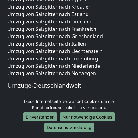
Umzug von Salzgitter nach Kroatien
Umzug von Salzgitter nach Estland
Umzug von Salzgitter nach Finnland
Umzug von Salzgitter nach Frankreich
Umzug von Salzgitter nach Griechenland
Umzug von Salzgitter nach Italien
Umzug von Salzgitter nach Liechtenstein
Umzug von Salzgitter nach Luxemburg
Umzug von Salzgitter nach Niederlande
Umzug von Salzgitter nach Norwegen
Umzüge-Deutschlandweit
Umzug von Salzgitter nach Berlin
Diese Internetseite verwendet Cookies um die
Umzug von Salzgitter nach Hamburg
Benutzerfreundlichkeit zu verbessern.
Umzug von Salzgitter nach München
Umzug von Salzgitter nach Köln
Einverstanden
Nur notwendige Cookies
Umzug von Salzgitter nach Frankfurt am Main
Datenschutzerklärung
Umzug von Salzgitter nach Stuttgart