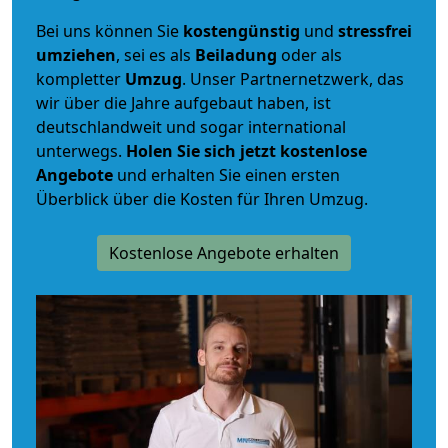
Bei uns können Sie
kostengünstig
und
stressfrei
umziehen
, sei es als
Beiladung
oder als
kompletter
Umzug
. Unser Partnernetzwerk, das
wir über die Jahre aufgebaut haben, ist
deutschlandweit und sogar international
unterwegs.
Holen Sie sich jetzt kostenlose
Angebote
und erhalten Sie einen ersten
Überblick über die Kosten für Ihren Umzug.
Kostenlose Angebote erhalten