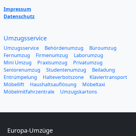
Impressum
Datenschutz
Umzugsservice
Umzugsservice
Behördenumzug
Büroumzug
Fernumzug
Firmenumzug
Laborumzug
Mini Umzug
Praxisumzug
Privatumzug
Seniorenumzug
Studentenumzug
Beiladung
Entrümpelung
Halteverbotszone
Klaviertransport
Möbellift
Haushaltsauflösung
Möbeltaxi
Möbelmitfahrzentrale
Umzugskartons
Europa-Umzüge