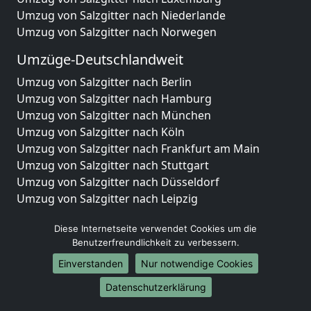
Umzug von Salzgitter nach Niederlande
Umzug von Salzgitter nach Norwegen
Umzüge-Deutschlandweit
Umzug von Salzgitter nach Berlin
Umzug von Salzgitter nach Hamburg
Umzug von Salzgitter nach München
Umzug von Salzgitter nach Köln
Umzug von Salzgitter nach Frankfurt am Main
Umzug von Salzgitter nach Stuttgart
Umzug von Salzgitter nach Düsseldorf
Umzug von Salzgitter nach Leipzig
Umzug von Salzgitter nach Dortmund
Diese Internetseite verwendet Cookies um die
Umzug von Salzgitter nach Essen
Benutzerfreundlichkeit zu verbessern.
Umzug von Salzgitter nach Bremen
Umzug von Salzgitter nach Dresden
Einverstanden
Nur notwendige Cookies
Umzug von Salzgitter nach Hannover
Datenschutzerklärung
Umzug von Salzgitter nach Nürnberg