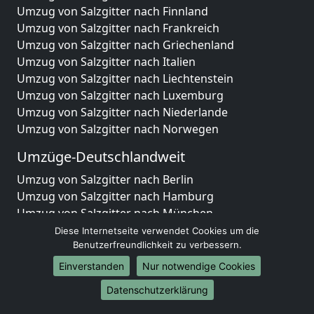
Umzug von Salzgitter nach Finnland
Umzug von Salzgitter nach Frankreich
Umzug von Salzgitter nach Griechenland
Umzug von Salzgitter nach Italien
Umzug von Salzgitter nach Liechtenstein
Umzug von Salzgitter nach Luxemburg
Umzug von Salzgitter nach Niederlande
Umzug von Salzgitter nach Norwegen
Umzüge-Deutschlandweit
Umzug von Salzgitter nach Berlin
Umzug von Salzgitter nach Hamburg
Umzug von Salzgitter nach München
Umzug von Salzgitter nach Köln
Diese Internetseite verwendet Cookies um die
Umzug von Salzgitter nach Frankfurt am Main
Benutzerfreundlichkeit zu verbessern.
Umzug von Salzgitter nach Stuttgart
Einverstanden
Nur notwendige Cookies
Umzug von Salzgitter nach Düsseldorf
Datenschutzerklärung
Umzug von Salzgitter nach Leipzig
Umzug von Salzgitter nach Dortmund