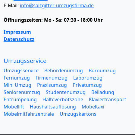
E-Mail:
info@salzgitter-umzugsfirma.de
Öffnungszeiten:
Mo - Sa: 07:30 - 18:00 Uhr
Impressum
Datenschutz
Umzugsservice
Umzugsservice
Behördenumzug
Büroumzug
Fernumzug
Firmenumzug
Laborumzug
Mini Umzug
Praxisumzug
Privatumzug
Seniorenumzug
Studentenumzug
Beiladung
Entrümpelung
Halteverbotszone
Klaviertransport
Möbellift
Haushaltsauflösung
Möbeltaxi
Möbelmitfahrzentrale
Umzugskartons