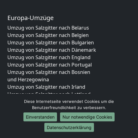
Europa-Umzüge
Umzug von Salzgitter nach Belarus
Umzug von Salzgitter nach Belgien
Umzug von Salzgitter nach Bulgarien
Umzug von Salzgitter nach Dänemark
Umzug von Salzgitter nach England
Umzug von Salzgitter nach Portugal
Umzug von Salzgitter nach Bosnien
und Herzegowina
Umzug von Salzgitter nach Irland
Umzug von Salzgitter nach Lettland
Umzug von Salzgitter nach Zypern
Diese Internetseite verwendet Cookies um die
Benutzerfreundlichkeit zu verbessern.
Umzug von Salzgitter nach Kroatien
Umzug von Salzgitter nach Estland
Einverstanden
Nur notwendige Cookies
Umzug von Salzgitter nach Finnland
Datenschutzerklärung
Umzug von Salzgitter nach Frankreich