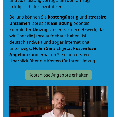
und Ausrüstung verfügt, um den Umzug
erfolgreich durchzuführen.
Bei uns können Sie
kostengünstig
und
stressfrei
umziehen
, sei es als
Beiladung
oder als
kompletter
Umzug
. Unser Partnernetzwerk, das
wir über die Jahre aufgebaut haben, ist
deutschlandweit und sogar international
unterwegs.
Holen Sie sich jetzt kostenlose
Angebote
und erhalten Sie einen ersten
Überblick über die Kosten für Ihren Umzug.
Kostenlose Angebote erhalten