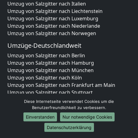
Umzug von Salzgitter nach Italien
Umzug von Salzgitter nach Liechtenstein
Umzug von Salzgitter nach Luxemburg
Umzug von Salzgitter nach Niederlande
Umzug von Salzgitter nach Norwegen
Umzüge-Deutschlandweit
Umzug von Salzgitter nach Berlin
Umzug von Salzgitter nach Hamburg
Umzug von Salzgitter nach München
Umzug von Salzgitter nach Köln
Umzug von Salzgitter nach Frankfurt am Main
Umzug von Salzgitter nach Stuttgart
Umzug von Salzgitter nach Düsseldorf
Diese Internetseite verwendet Cookies um die
Umzug von Salzgitter nach Leipzig
Benutzerfreundlichkeit zu verbessern.
Umzug von Salzgitter nach Dortmund
Einverstanden
Nur notwendige Cookies
Umzug von Salzgitter nach Essen
Datenschutzerklärung
Umzug von Salzgitter nach Bremen
Umzug von Salzgitter nach Dresden