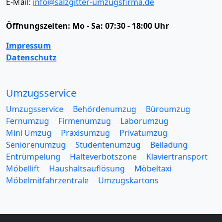
E-Mail:
info@salzgitter-umzugsfirma.de
Öffnungszeiten:
Mo - Sa: 07:30 - 18:00 Uhr
Impressum
Datenschutz
Umzugsservice
Umzugsservice
Behördenumzug
Büroumzug
Fernumzug
Firmenumzug
Laborumzug
Mini Umzug
Praxisumzug
Privatumzug
Seniorenumzug
Studentenumzug
Beiladung
Entrümpelung
Halteverbotszone
Klaviertransport
Möbellift
Haushaltsauflösung
Möbeltaxi
Möbelmitfahrzentrale
Umzugskartons