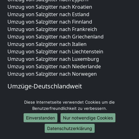
Umzug von Salzgitter nach Kroatien
Umzug von Salzgitter nach Estland
Umzug von Salzgitter nach Finnland
Umzug von Salzgitter nach Frankreich
Umzug von Salzgitter nach Griechenland
Umzug von Salzgitter nach Italien
Umzug von Salzgitter nach Liechtenstein
Umzug von Salzgitter nach Luxemburg
Umzug von Salzgitter nach Niederlande
Umzug von Salzgitter nach Norwegen
Umzüge-Deutschlandweit
Umzug von Salzgitter nach Berlin
Diese Internetseite verwendet Cookies um die
Umzug von Salzgitter nach Hamburg
Benutzerfreundlichkeit zu verbessern.
Umzug von Salzgitter nach München
Umzug von Salzgitter nach Köln
Einverstanden
Nur notwendige Cookies
Umzug von Salzgitter nach Frankfurt am Main
Datenschutzerklärung
Umzug von Salzgitter nach Stuttgart