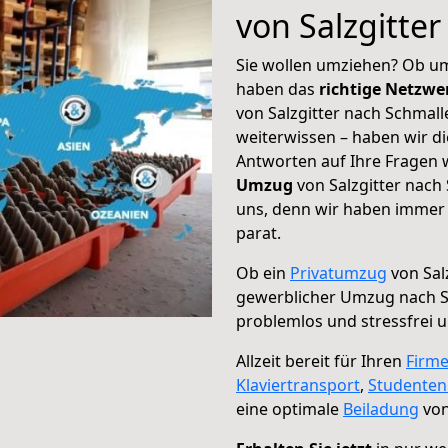
von Salzgitte
Sie wollen umziehen? Ob um
haben das
richtige Netzw
von Salzgitter nach Schmall
weiterwissen – haben wir di
Antworten auf Ihre Fragen 
Umzug
von Salzgitter nach
uns, denn wir haben immer 
parat.
Ob ein
Privatumzug
von Sal
gewerblicher Umzug nach 
problemlos und stressfrei 
Allzeit bereit für Ihren
Firm
Klaviertransport
,
Studente
eine optimale
Beiladung
von