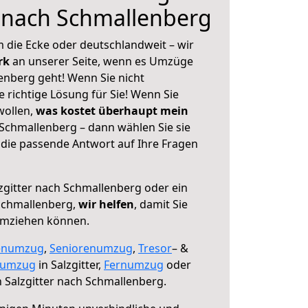
r nach Schmallenberg
 die Ecke oder deutschlandweit – wir
erk
an unserer Seite, wenn es Umzüge
enberg geht! Wenn Sie nicht
e richtige Lösung für Sie! Wenn Sie
wollen,
was kostet überhaupt mein
 Schmallenberg – dann wählen Sie sie
die passende Antwort auf Ihre Fragen
zgitter nach Schmallenberg oder ein
Schmallenberg,
wir helfen
, damit Sie
umziehen können.
enumzug
,
Seniorenumzug
,
Tresor
– &
numzug
in Salzgitter,
Fernumzug
oder
 Salzgitter nach Schmallenberg.