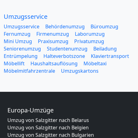
Umzugsservice
Umzugsservice
Behördenumzug
Büroumzug
Fernumzug
Firmenumzug
Laborumzug
Mini Umzug
Praxisumzug
Privatumzug
Seniorenumzug
Studentenumzug
Beiladung
Entrümpelung
Halteverbotszone
Klaviertransport
Möbellift
Haushaltsauflösung
Möbeltaxi
Möbelmitfahrzentrale
Umzugskartons
Europa-Umzüge
Umzug von Salzgitter nach Belarus
Umzug von Salzgitter nach Belgien
Umzug von Salzgitter nach Bulgarien