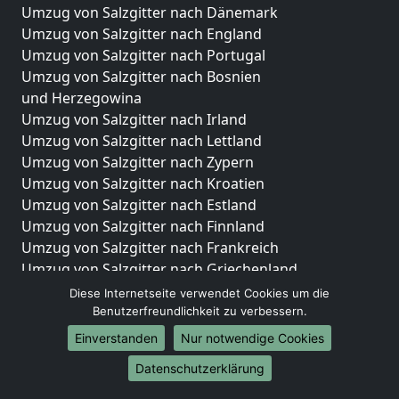
Umzug von Salzgitter nach Dänemark
Umzug von Salzgitter nach England
Umzug von Salzgitter nach Portugal
Umzug von Salzgitter nach Bosnien
und Herzegowina
Umzug von Salzgitter nach Irland
Umzug von Salzgitter nach Lettland
Umzug von Salzgitter nach Zypern
Umzug von Salzgitter nach Kroatien
Umzug von Salzgitter nach Estland
Umzug von Salzgitter nach Finnland
Umzug von Salzgitter nach Frankreich
Umzug von Salzgitter nach Griechenland
Umzug von Salzgitter nach Italien
Diese Internetseite verwendet Cookies um die
Umzug von Salzgitter nach Liechtenstein
Benutzerfreundlichkeit zu verbessern.
Umzug von Salzgitter nach Luxemburg
Einverstanden
Nur notwendige Cookies
Umzug von Salzgitter nach Niederlande
Datenschutzerklärung
Umzug von Salzgitter nach Norwegen