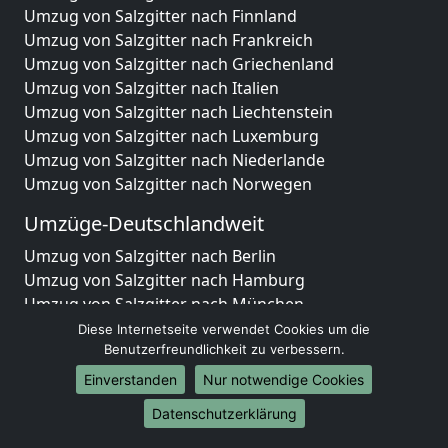
Umzug von Salzgitter nach Finnland
Umzug von Salzgitter nach Frankreich
Umzug von Salzgitter nach Griechenland
Umzug von Salzgitter nach Italien
Umzug von Salzgitter nach Liechtenstein
Umzug von Salzgitter nach Luxemburg
Umzug von Salzgitter nach Niederlande
Umzug von Salzgitter nach Norwegen
Umzüge-Deutschlandweit
Umzug von Salzgitter nach Berlin
Umzug von Salzgitter nach Hamburg
Umzug von Salzgitter nach München
Umzug von Salzgitter nach Köln
Diese Internetseite verwendet Cookies um die
Umzug von Salzgitter nach Frankfurt am Main
Benutzerfreundlichkeit zu verbessern.
Umzug von Salzgitter nach Stuttgart
Einverstanden
Nur notwendige Cookies
Umzug von Salzgitter nach Düsseldorf
Datenschutzerklärung
Umzug von Salzgitter nach Leipzig
Umzug von Salzgitter nach Dortmund